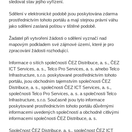
sledovat stav jejího vyřízení.
Sdělení v elektronické podobě jsou poskytována zdarma
ČEZ DISTRIBUCE
prostřednictvím tohoto portálu a mají stejnou právní váhu
jako sdělení zaslaná poštou v tištěné podobě.
Žadatel při vytvoření žádosti o sdělení vyznačí nad
ČEZ ICT SERVICES
mapovým podkladem své zájmové území, které je pro
zpracování žádosti rozhodující.
Informace o sítích společností ČEZ Distribuce, a. s., ČEZ
TELCO PRO SERVICES
ICT Services, a. s., Telco Pro Services, a. s. a/nebo Telco
Infrastructure, s.r.o. poskytované prostřednictvím tohoto
portálu, jsou obchodním tajemstvím společnosti ČEZ
Distribuce, a. s., společnosti ČEZ ICT Services, a. s.,
TELCO INFRASTRUCTURE
společnosti Telco Pro Services, a. s. a společnosti Telco
Infrastructure, s.r.o. Současně jsou tyto informace
poskytované prostřednictvím tohoto portálu důvěrnými
informacemi uvedených společností a obchodně citlivými
informacemi společnosti ČEZ Distribuce, a. s.
Společnost ČEZ Distribuce, a. s., společnost ČEZ ICT